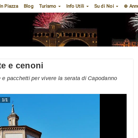
In Piazza
Blog
Turismo
Info Utili
Su di Noi
⊕ Ann
te e cenoni
e e pacchetti per vivere la serata di Capodanno
1
/
1