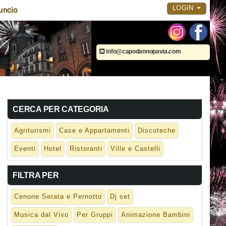
LOGIN
uncio
info@capodannopavia.com
CERCA PER CATEGORIA
Agriturismi
Case e Appartamenti
Discoteche
Eventi
Hotel
Ristoranti
Ville e Castelli
FILTRA PER
Cenone Serata e Pernotto
Dj set
Musica dal Vivo
Per Gruppi
Animazione Bambini