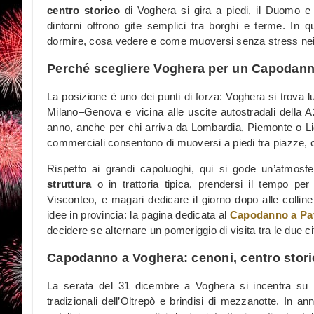
centro storico
di Voghera si gira a piedi, il Duomo e l
dintorni offrono gite semplici tra borghi e terme. In 
dormire, cosa vedere e come muoversi senza stress nei gi
Perché scegliere Voghera per un Capodanno
La posizione è uno dei punti di forza: Voghera si trova l
Milano–Genova e vicina alle uscite autostradali della 
anno, anche per chi arriva da Lombardia, Piemonte o Ligur
commerciali consentono di muoversi a piedi tra piazze, c
Rispetto ai grandi capoluoghi, qui si gode un’atmosfer
struttura
o in trattoria tipica, prendersi il tempo pe
Visconteo, e magari dedicare il giorno dopo alle colline
idee in provincia: la pagina dedicata al
Capodanno a Pa
decidere se alternare un pomeriggio di visita tra le due ci
Capodanno a Voghera: cenoni, centro storico
La serata del 31 dicembre a Voghera si incentra su
tradizionali dell’Oltrepò e brindisi di mezzanotte. In a