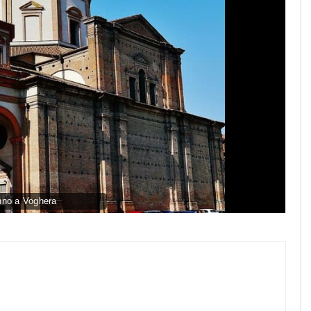
no a Voghera
py
nk