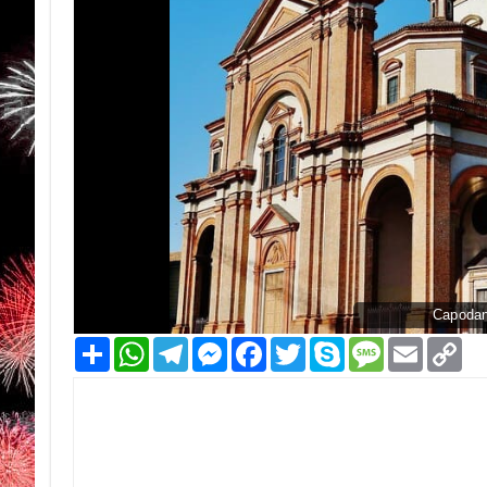
Capodan
Condividi
WhatsApp
Telegram
Messenger
Facebook
Twitter
Skype
Message
Email
Co
Li