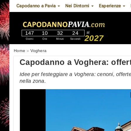
Capodanno a Pavia
Nei Dintorni
Esperienze
147
10
32
23
al
2027
Giorni
Ore
Minuti
Secondi
Home
Voghera
Capodanno a Voghera: offer
Idee per festeggiare a Voghera: cenoni, offert
nella zona.