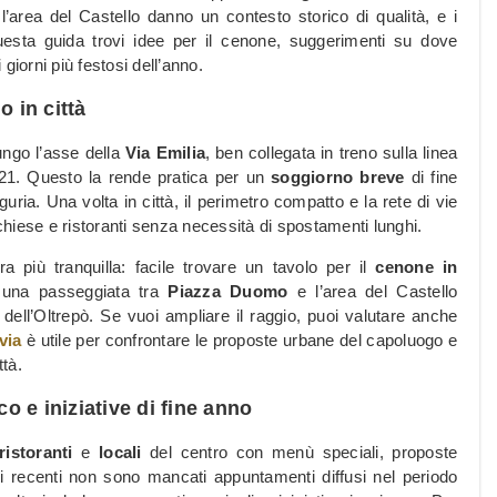
’area del Castello danno un contesto storico di qualità, e i
questa guida trovi idee per il cenone, suggerimenti su dove
orni più festosi dell’anno.
 in città
ungo l’asse della
Via Emilia
, ben collegata in treno sulla linea
A21. Questo la rende pratica per un
soggiorno breve
di fine
ia. Una volta in città, il perimetro compatto e la rete di vie
hiese e ristoranti senza necessità di spostamenti lunghi.
a più tranquilla: facile trovare un tavolo per il
cenone in
r una passeggiata tra
Piazza Duomo
e l’area del Castello
 dell’Oltrepò. Se vuoi ampliare il raggio, puoi valutare anche
via
è utile per confrontare le proposte urbane del capoluogo e
ttà.
 e iniziative di fine anno
ristoranti
e
locali
del centro con menù speciali, proposte
nni recenti non sono mancati appuntamenti diffusi nel periodo