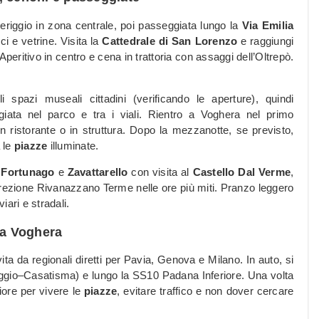
eriggio in zona centrale, poi passeggiata lungo la
Via Emilia
ci e vetrine. Visita la
Cattedrale di San Lorenzo
e raggiungi
peritivo in centro e cena in trattoria con assaggi dell’Oltrepò.
li spazi museali cittadini (verificando le aperture), quindi
ata nel parco e tra i viali. Rientro a Voghera nel primo
n ristorante o in struttura. Dopo la mezzanotte, se previsto,
a le
piazze
illuminate.
a
Fortunago
e
Zavattarello
con visita al
Castello Dal Verme
,
irezione Rivanazzano Terme nelle ore più miti. Pranzo leggero
ari e stradali.
 a Voghera
ita da regionali diretti per Pavia, Genova e Milano. In auto, si
ggio–Casatisma) e lungo la SS10 Padana Inferiore. Una volta
liore per vivere le
piazze
, evitare traffico e non dover cercare