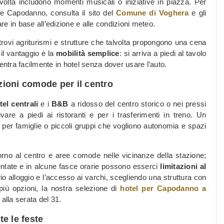
alvolta includono momenti musicali o iniziative in piazza. Per
e e Capodanno, consulta il sito del
Comune di Voghera
e gli
are in base all’edizione e alle condizioni meteo.
e trovi agriturismi e strutture che talvolta propongono una cena
 il vantaggio è la
mobilità semplice
: si arriva a piedi al tavolo
entra facilmente in hotel senza dover usare l’auto.
ioni comode per il centro
tel centrali
e i
B&B
a ridosso del centro storico o nei pressi
are a piedi ai ristoranti e per i trasferimenti in treno. Un
 per famiglie o piccoli gruppi che vogliono autonomia e spazi
torno al centro e aree comode nelle vicinanze della stazione;
entate e in alcune fasce orarie possono esserci
limitazioni al
io alloggio e l’accesso ai varchi, scegliendo una struttura con
più opzioni, la nostra selezione di
hotel per Capodanno a
i alla serata del 31.
e le feste