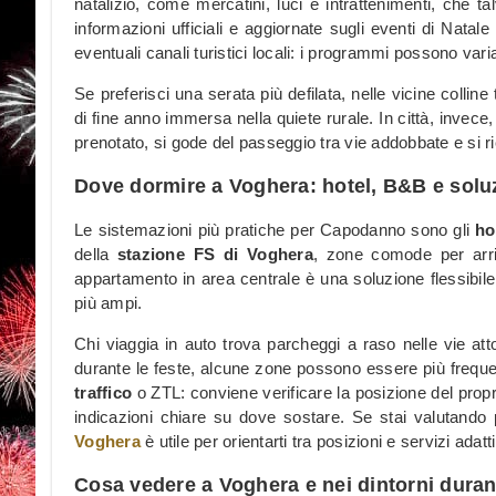
natalizio, come mercatini, luci e intrattenimenti, che t
informazioni ufficiali e aggiornate sugli eventi di Natal
eventuali canali turistici locali: i programmi possono vari
Se preferisci una serata più defilata, nelle vicine collin
di fine anno immersa nella quiete rurale. In città, invece,
prenotato, si gode del passeggio tra vie addobbate e si ri
Dove dormire a Voghera: hotel, B&B e soluz
Le sistemazioni più pratiche per Capodanno sono gli
ho
della
stazione FS di Voghera
, zone comode per arriv
appartamento in area centrale è una soluzione flessibile
più ampi.
Chi viaggia in auto trova parcheggi a raso nelle vie at
durante le feste, alcune zone possono essere più frequ
traffico
o ZTL: conviene verificare la posizione del propr
indicazioni chiare su dove sostare. Se stai valutando 
Voghera
è utile per orientarti tra posizioni e servizi adatt
Cosa vedere a Voghera e nei dintorni durant