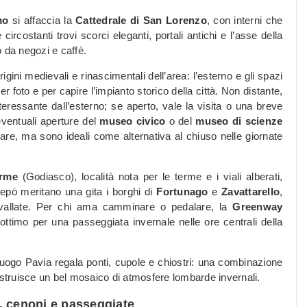
mo
si affaccia la
Cattedrale di San Lorenzo
, con interni che
 circostanti trovi scorci eleganti, portali antichi e l’asse della
 da negozi e caffè.
rigini medievali e rinascimentali dell’area: l’esterno e gli spazi
r foto e per capire l’impianto storico della città. Non distante,
nteressante dall’esterno; se aperto, vale la visita o una breve
eventuali aperture del
museo civico
o del
museo di scienze
are, ma sono ideali come alternativa al chiuso nelle giornate
erme
(Godiasco), località nota per le terme e i viali alberati,
repò meritano una gita i borghi di
Fortunago
e
Zavattarello
,
allate. Per chi ama camminare o pedalare, la
Greenway
 ottimo per una passeggiata invernale nelle ore centrali della
oluogo Pavia regala ponti, cupole e chiostri: una combinazione
truisce un bel mosaico di atmosfere lombarde invernali.
ra, cenoni e passeggiate