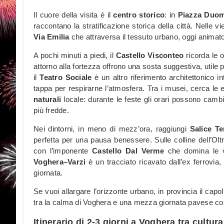
Il cuore della visita è il
centro storico
: in
Piazza Duo
raccontano la stratificazione storica della città. Nelle vie
Via Emilia
che attraversa il tessuto urbano, oggi animato
A pochi minuti a piedi, il
Castello Visconteo
ricorda le o
attorno alla fortezza offrono una sosta suggestiva, utile pe
il
Teatro Sociale
è un altro riferimento architettonico i
tappa per respirarne l’atmosfera. Tra i musei, cerca le 
naturali
locale: durante le feste gli orari possono cambi
più fredde.
Nei dintorni, in meno di mezz’ora, raggiungi
Salice T
perfetta per una pausa benessere. Sulle colline dell’Olt
con l’imponente
Castello Dal Verme
che domina le v
Voghera–Varzi
è un tracciato ricavato dall’ex ferrovia,
giornata.
Se vuoi allargare l’orizzonte urbano, in provincia il cap
tra la calma di Voghera e una mezza giornata pavese cos
Itinerario di 2-3 giorni a Voghera tra cultu