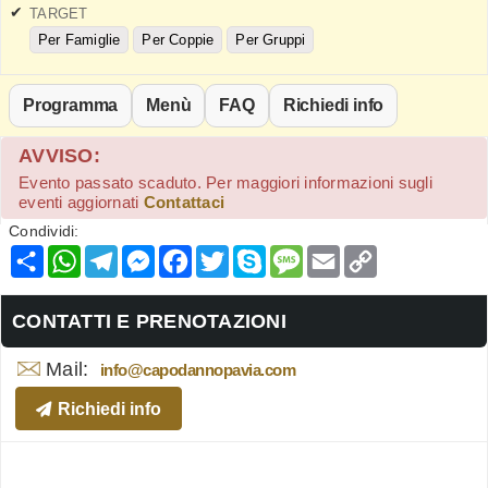
TARGET
Per Famiglie
Per Coppie
Per Gruppi
Programma
Menù
FAQ
Richiedi info
AVVISO:
Evento passato scaduto. Per maggiori informazioni sugli
eventi aggiornati
Contattaci
Condividi:
Condividi
WhatsApp
Telegram
Messenger
Facebook
Twitter
Skype
Message
Email
Copy
Link
CONTATTI E PRENOTAZIONI
Mail:
info@capodannopavia.com
Richiedi info