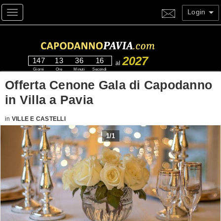
Login
Toggle navigation
2027
147
13
36
15
al
Giorni
Ore
Minuti
Secondi
Offerta Cenone Gala di Capodanno
in Villa a Pavia
in
VILLE E CASTELLI
1
/
1