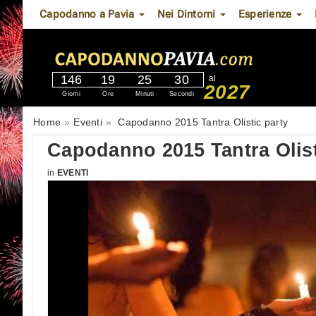
Capodanno a Pavia
Nei Dintorni
Esperienze
146
19
25
28
al
2027
Giorni
Ore
Minuti
Secondi
Home
Eventi
Capodanno 2015 Tantra Olistic party
Capodanno 2015 Tantra Olist
in
EVENTI