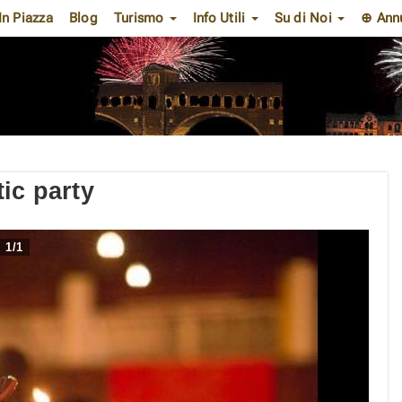
In Piazza
Blog
Turismo
Info Utili
Su di Noi
⊕ Ann
ic party
1
/
1