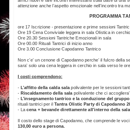
amici nuovi e fare incontri interessanti sulla base di una 
attenzione anche l'aspetto emozionale nell'incontro tra mas
PROGRAMMA TAN
ore 17 Iscrizione - presentazione e prime sessioni Tantri
Ore 19 Cena Conviviale leggera in sala Olistica in cerchi
Ore 20.30 Sessioni Tantriche Emozionali in sala
Ore 00.00 Rituali Tantrici di inizio anno
Ore 3.00 Conclusione Capodanno Tantrico
Non c'e' un cenone di Capodanno perche' il fulcro della sera
sara' solo una cena leggera in cerchio in sala verso le or
I costi comprendono:
-
L’affitto della calda sala
polivalente per le sessioni tantr
-
Riscaldamento della sala
polivalente che ci accogliera'
-
L’insegnamento tantrico e la conduzione del gruppo
rituali tantrici per il
Tantra Olistic Party di Capodanno 2
- La
cena + bevande direttamente all’interno della sala
Il costo dello stage di Capodanno, che comprende le voci
130,00 euro a persona.