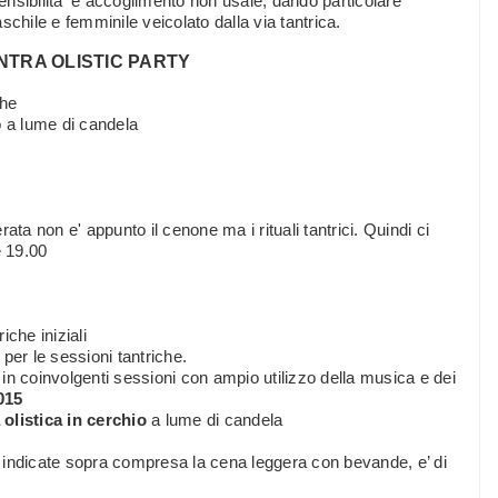
sensibilita' e accoglimento non usale, dando particolare
chile e femminile veicolato dalla via tantrica.
TRA OLISTIC PARTY
che
o a lume di candela
ta non e' appunto il cenone ma i rituali tantrici. Quindi ci
e 19.00
iche iniziali
 per le sessioni tantriche.
in coinvolgenti sessioni con ampio utilizzo della musica e dei
015
 olistica in cerchio
a lume di candela
 indicate sopra compresa la cena leggera con bevande, e’ di