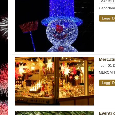
Mer 31 D
Capodanno
Leggi D
Mercati
Lun 01 D
MERCATINI
Leggi D
Eventi 