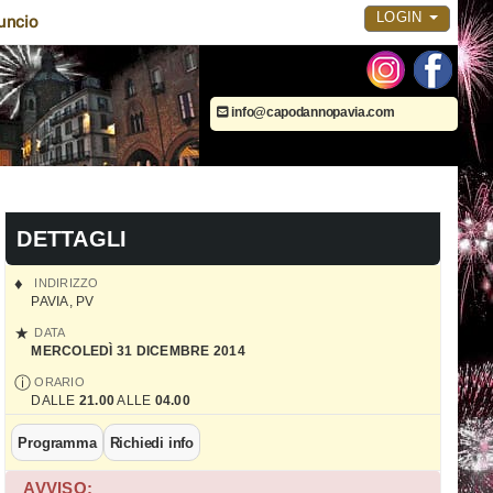
LOGIN
uncio
info@capodannopavia.com
DETTAGLI
INDIRIZZO
PAVIA
,
PV
DATA
MERCOLEDÌ 31 DICEMBRE 2014
ORARIO
DALLE
21.00
ALLE
04.00
Programma
Richiedi info
AVVISO: