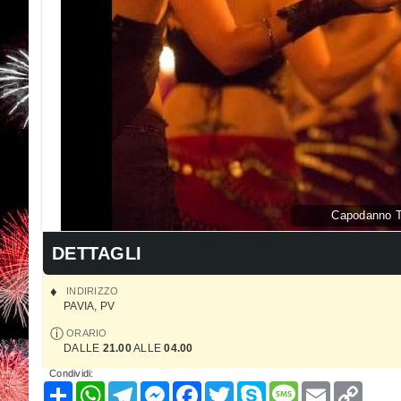
Capodanno Ta
DETTAGLI
INDIRIZZO
PAVIA
,
PV
ORARIO
DALLE
21.00
ALLE
04.00
Condividi:
Condividi
WhatsApp
Telegram
Messenger
Facebook
Twitter
Skype
Message
Email
Copy