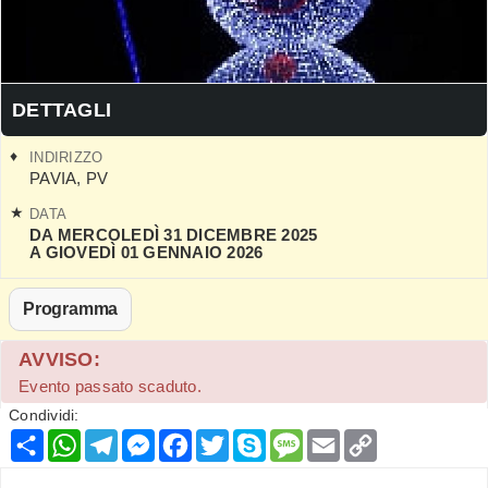
DETTAGLI
INDIRIZZO
PAVIA
,
PV
DATA
DA MERCOLEDÌ 31 DICEMBRE 2025
A GIOVEDÌ 01 GENNAIO 2026
Programma
AVVISO:
Evento passato scaduto.
Condividi:
Condividi
WhatsApp
Telegram
Messenger
Facebook
Twitter
Skype
Message
Email
Copy
Link