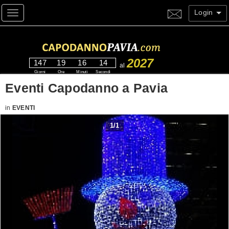
Login
Toggle navigation
2027
147
19
16
13
al
Giorni
Ore
Minuti
Secondi
Eventi Capodanno a Pavia
in
EVENTI
1
/
1