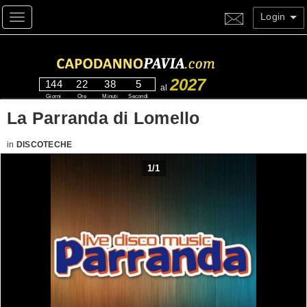
Login
Toggle navigation
2027
144
22
38
5
al
Giorni
Ore
Minuti
Secondi
La Parranda di Lomello
in
DISCOTECHE
1
/
1