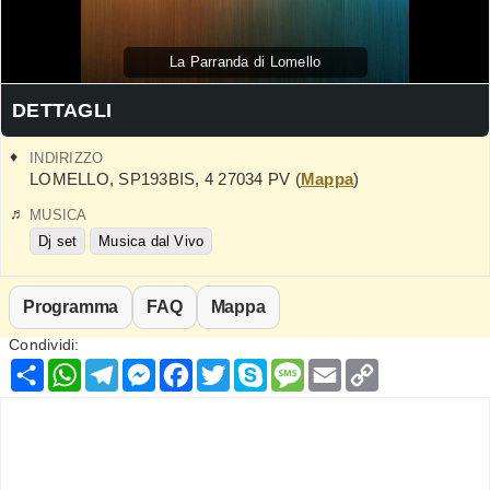
La Parranda di Lomello
DETTAGLI
INDIRIZZO
LOMELLO
,
SP193BIS, 4
27034
PV
(
Mappa
)
MUSICA
Dj set
Musica dal Vivo
Programma
FAQ
Mappa
Condividi:
Condividi
WhatsApp
Telegram
Messenger
Facebook
Twitter
Skype
Message
Email
Copy
Link